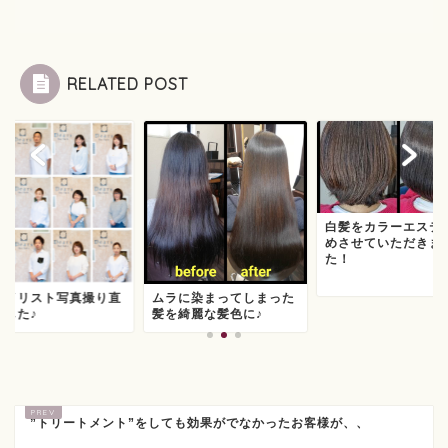
RELATED POST
白髪をカラーエステ
めさせていただきま
た！
タイリスト写真撮り直
ムラに染まってしまった
ました♪
髪を綺麗な髪色に♪
”トリートメント”をしても効果がでなかったお客様が、、