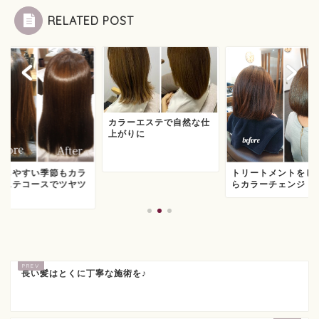
RELATED POST
カラーエステで自然な仕
上がりに
燥しやすい季節もカラ
トリートメントをし
エステコースでツヤツ
らカラーチェンジ
長い髪はとくに丁寧な施術を♪