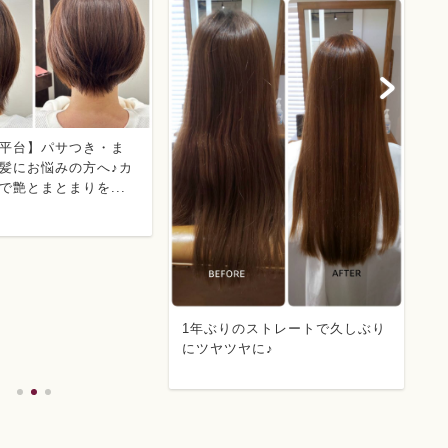
平台】パサつき・ま
髪にお悩みの方へ♪カ
で艶とまとまりを...
黄
ュ
1年ぶりのストレートで久しぶり
にツヤツヤに♪