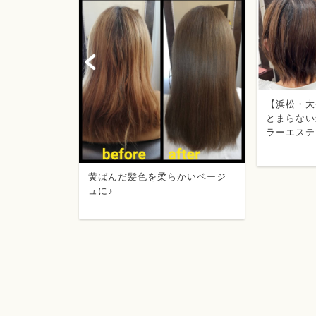
【浜松・大
とまらない
ラーエステ
黄ばんだ髪色を柔らかいベージ
ュに♪
トで久しぶり