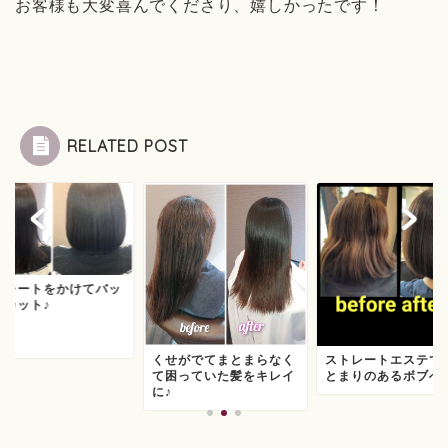
お客様も大変喜んでくださり、嬉しかったです！
RELATED POST
トレートをかけてバッ
リカット♪
くせがでてまとまらなく
ストレートエステで
て困っていた髪をキレイ
とまりのあるボブへ
に♪